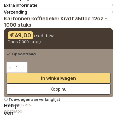
Extra informatie
Verzending
Kartonnen koffiebeker Kraft 360cc 12oz –
1000 stuks
€
49,00
excl. btw
Doos (1000 stuks)
Op voorraad
Alternative:
In winkelwagen
Koop nu
Toevoegen aan verlanglijst
Heb je
+31 85 130 7216
WhatsApp
een