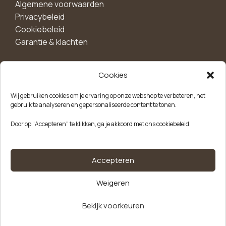
Algemene voorwaarden
Privacybeleid
Cookiebeleid
Garantie & klachten
Cookies
Maak een account aan voor 10%
Wij gebruiken cookies om je ervaring op onze webshop te verbeteren, het
korting!
gebruik te analyseren en gepersonaliseerde content te tonen.
Blijf als eerste op de hoogte van exclusieve
Door op "Accepteren" te klikken, ga je akkoord met ons cookiebeleid.
aanbiedingen, nieuwe producten en handige tips.
Meld je aan
Accepteren
Weigeren
Kvk-nummer: 85504947
Btw-nummer: NL863646165B01
Kartonnen
Bekijk voorkeuren
Alternative:
koffiebeker
€
49,00
Kraft
Op