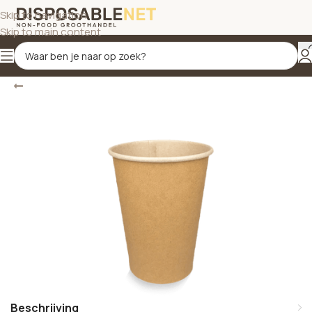
Skip to navigation
Skip to main content
Terug
Home
/
Bekers
/
Koffiebekers
Beschrijving