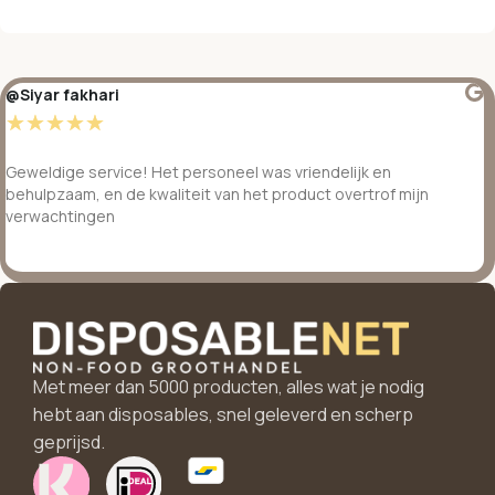
@Siyar fakhari
☆
☆
☆
☆
☆
Geweldige service! Het personeel was vriendelijk en
behulpzaam, en de kwaliteit van het product overtrof mijn
verwachtingen
Met meer dan 5000 producten, alles wat je nodig
hebt aan disposables, snel geleverd en scherp
geprijsd.