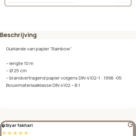
Beschrijving
Guirlande van papier “Rainbow”
– lengte 10 m
– Ø 25 cm
– brandvertragend papier volgens DIN 4102-1 : 1998 -05
Bouwmateriaalklasse DIN 4102 – B 1
@Siyar fakhari
☆
☆
☆
☆
☆