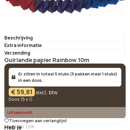
Beschrijving
Extra informatie
Verzending
Guirlande papier Rainbow 10m
Er zitten in totaal 5 stuks (5 pakken maal 1 stuks)
in een doos.
€
59,81
excl. btw
Doos (5 x 1)
Uitverkocht
Toevoegen aan verlanglijst
Heb je
+31 85 130 7216