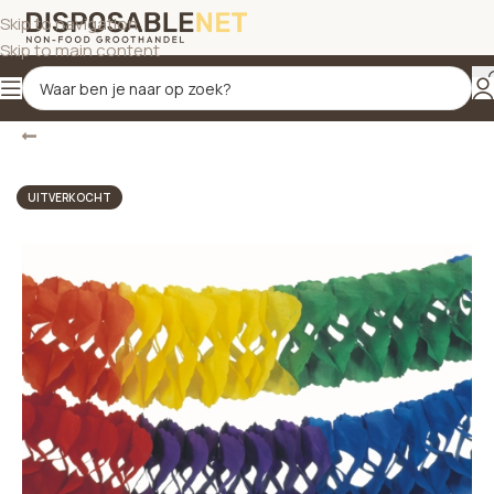
Skip to navigation
Skip to main content
Terug
Home
/
Slingers voor ruimtedecoratie
UITVERKOCHT