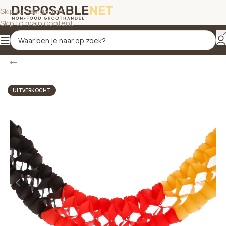
Skip to navigation
Skip to main content
Terug
Home
/
Papieren slingers
UITVERKOCHT