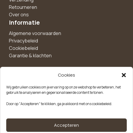
Retourneren
Over ons
Informatie
Algemene voorwaarden
Privacybeleid
Cookiebeleid
Garantie & klachten
Cookies
Maak een account aan voor 10%
Wij gebruiken cookies om je ervaring op onze webshop te verbeteren, het
korting!
gebruik te analyseren en gepersonaliseerde content te tonen.
Blijf als eerste op de hoogte van exclusieve
Door op "Accepteren" te klikken, ga je akkoord met ons cookiebeleid.
aanbiedingen, nieuwe producten en handige tips.
Meld je aan
Accepteren