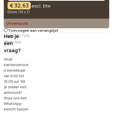
€
32,63
excl. btw
Doos (10 x 1)
Uitverkocht
Toevoegen aan verlanglijst
Heb je
+31 85 130 7216
WhatsApp
een
vraag?
Onze
klantenservice
is bereikbaar
van 9:00 tot
16:00 uur. Wil
je sneller een
antwoord?
Stuur ons een
WhatsApp-
bericht tussen