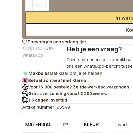
Alternative:
In win
Ko
Toevoegen aan verlanglijst
Heb je een vraag?
+31 85 130 7216
WhatsApp
Onze klantenservice is bereikbaar 
ons een WhatsApp-bericht tussen
Makbule
staat klaar om je te helpen!
Betaal achteraf met Klarna
Voor 16:00u besteld? Zelfde werkdag verzonden!
Gratis verzending vanaf € 200
excl. btw
1-3 dagen levertijd
Artikelnummer:
96549
MATERIAAL
KLEUR
PP,
zwart