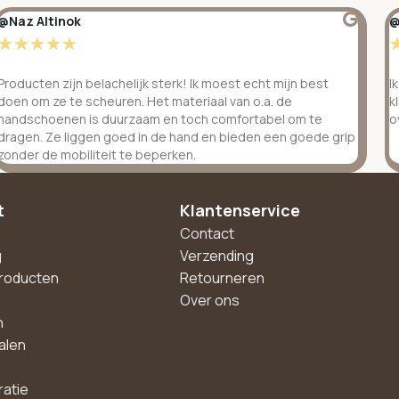
@Naz Altinok
@
☆
☆
☆
☆
☆
Producten zijn belachelijk sterk! Ik moest echt mijn best
I
doen om ze te scheuren. Het materiaal van o.a. de
k
handschoenen is duurzaam en toch comfortabel om te
o
dragen. Ze liggen goed in de hand en bieden een goede grip
zonder de mobiliteit te beperken.
t
Klantenservice
Contact
g
Verzending
roducten
Retourneren
Over ons
n
alen
ratie