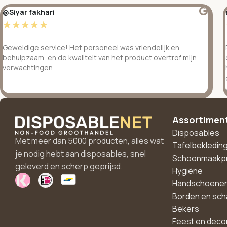
@Siyar fakhari
☆
☆
☆
☆
☆
Geweldige service! Het personeel was vriendelijk en
behulpzaam, en de kwaliteit van het product overtrof mijn
verwachtingen
Assortimen
Disposables
Met meer dan 5000 producten, alles wat
Tafelbekledin
je nodig hebt aan disposables, snel
Schoonmaakp
geleverd en scherp geprijsd.
Hygiëne
Handschoene
Borden en sch
Bekers
Feest en deco