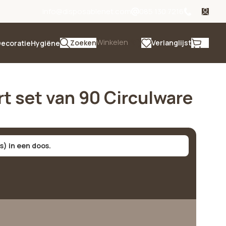
info@disposablenet.com
085 130 7216
Winkelen
Zoeken
Verlanglijst
ecoratie
Hygiëne
t set van 90 Circulware
ks) in een doos.