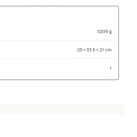
3209 g
25 × 33,6 × 21 cm
1