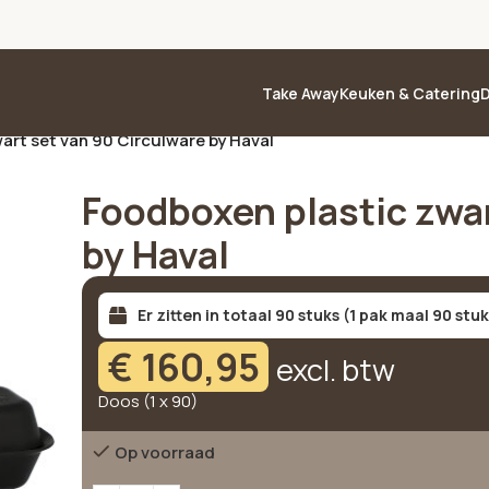
Take Away
Keuken & Catering
D
art set van 90 Circulware by Haval
Foodboxen plastic zwar
by Haval
Er zitten in totaal 90 stuks (1 pak maal 90 stu
€
160,95
excl. btw
Doos (1 x 90)
Op voorraad