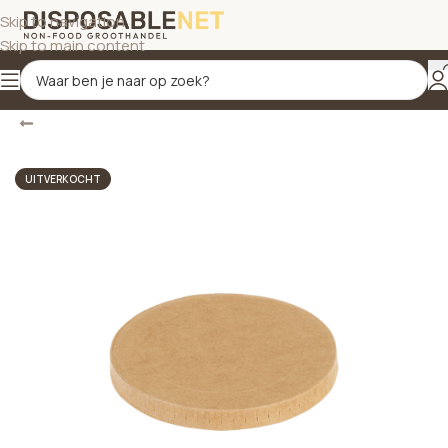
Skip to navigation
Skip to main content
Terug
Home
/
Saus- en amusebakjes
UITVERKOCHT