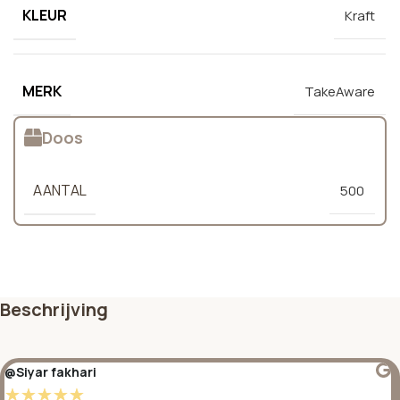
KLEUR
Kraft
MERK
TakeAware
Doos
AANTAL
500
Beschrijving
@Siyar fakhari
☆
☆
☆
☆
☆