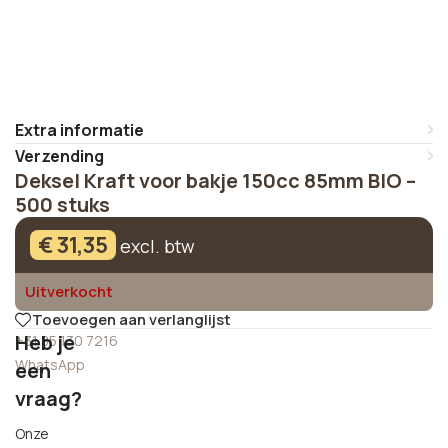
Extra informatie
Verzending
Deksel Kraft voor bakje 150cc 85mm BIO –
500 stuks
€
31,35
excl. btw
Uitverkocht
Toevoegen aan verlanglijst
Heb je
+31 85 130 7216
WhatsApp
een
vraag?
Onze