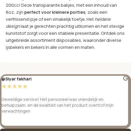
200cc! Deze transparante bakjes, met een inhoud van
8oz, zijn
perfect voor kleinere porties
, zoals een
verfrissend ijsje of een smakelijk toetje. Het
heldere
design
laat je gerechten prachtig uitkomen en het stevige
kunststof zorgt voor een stabiele presentatie. Ontdek ons
uitgebreide assortiment disposables, waaronder diverse
ijsbekers en bekers in alle vormen en maten.
@Siyar fakhari
☆
☆
☆
☆
☆
Geweldige service! Het personeel was vriendelijk en
behulpzaam, en de kwaliteit van het product overtrof mijn
verwachtingen