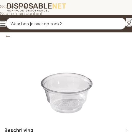
Skip to navigation
Skip to main content
Terug
Home
/
IJsbekers
Beschrijving