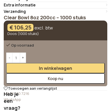
Extra informatie
Verzending
Clear Bowl 8oz 200cc – 1000 stuks
€
106,25
excl. btw
Doos (1000 stuks)
Op voorraad
Alternative:
In winkelwagen
Koop nu
Toevoegen aan verlanglijst
Heb je
+31 85 130 7216
WhatsApp
een
vraag?