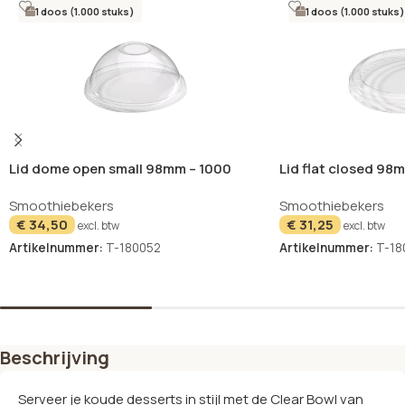
1 doos (1.000 stuks)
1 doos (1.000 stuks)
Lid dome open small 98mm – 1000
Lid flat closed 98
stuks
Smoothiebekers
Smoothiebekers
€
34,50
€
31,25
excl. btw
excl. btw
Artikelnummer:
T-180052
Artikelnummer:
T-18
In winkelwagen
In winkelwagen
Beschrijving
Serveer je koude desserts in stijl met de Clear Bowl van