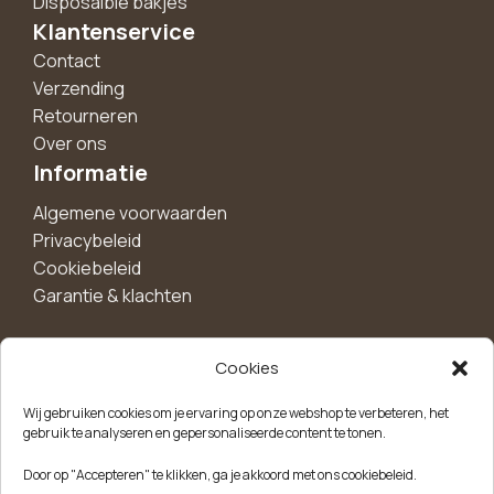
Disposalble bakjes
Klantenservice
Contact
Verzending
Retourneren
Over ons
Informatie
Algemene voorwaarden
Privacybeleid
Cookiebeleid
Garantie & klachten
Cookies
Maak een account aan voor 10%
Wij gebruiken cookies om je ervaring op onze webshop te verbeteren, het
korting!
gebruik te analyseren en gepersonaliseerde content te tonen.
Blijf als eerste op de hoogte van exclusieve
Door op "Accepteren" te klikken, ga je akkoord met ons cookiebeleid.
aanbiedingen, nieuwe producten en handige tips.