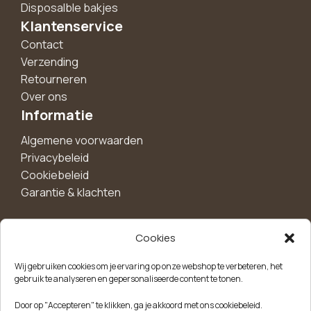
Disposalble bakjes
Klantenservice
Contact
Verzending
Retourneren
Over ons
Informatie
Algemene voorwaarden
Privacybeleid
Cookiebeleid
Garantie & klachten
Cookies
Maak een account aan voor 10%
Wij gebruiken cookies om je ervaring op onze webshop te verbeteren, het
korting!
gebruik te analyseren en gepersonaliseerde content te tonen.
Blijf als eerste op de hoogte van exclusieve
Door op "Accepteren" te klikken, ga je akkoord met ons cookiebeleid.