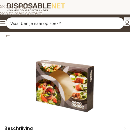
Skip to navigation
Skip to main content
Terug
Home
/
Cateringdozen
Beschrijving