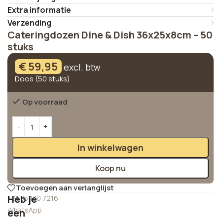
Extra informatie
Verzending
Cateringdozen Dine & Dish 36x25x8cm – 50
stuks
€
59,95
excl. btw
Doos (50 stuks)
Op voorraad
Alternative:
In winkelwagen
Koop nu
Toevoegen aan verlanglijst
Heb je
+31 85 130 7216
WhatsApp
een