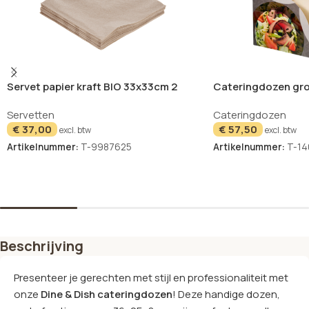
Servet papier kraft BIO 33x33cm 2
Cateringdozen gro
laags – 2000 stuks
Dine & Dish – 50 st
Servetten
Cateringdozen
€
37,00
€
57,50
excl. btw
excl. btw
Artikelnummer:
T-9987625
Artikelnummer:
T-14
In winkelwagen
In winkelwagen
Beschrijving
Presenteer je gerechten met stijl en professionaliteit met
onze
Dine & Dish cateringdozen
! Deze handige dozen,