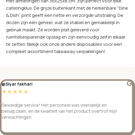
met afmetingen van 36x25x8 cm, zijn perfect voor elke
cateringklus. De grijze buitenkant met de herkenbare “Dine
& Dish” print geeft een nette en verzorgde uitstraling. De
dozen zijn één geheel, wat ze stabiel en gemakkelijk in
gebruik maakt. Ze worden plat geleverd voor
ruimtebesparende opslag en zijn eenvoudig zelf in elkaar
te zetten. Bekijk ook onze andere disposables voor een
compleet assortiment takeaway verpakkingen!
@Siyar fakhari
☆
☆
☆
☆
☆
Geweldige service! Het personeel was vriendelijk en
behulpzaam, en de kwaliteit van het product overtrof mijn
verwachtingen