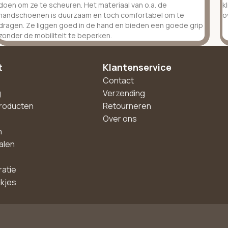
doen om ze te scheuren. Het materiaal van o.a. de
k
handschoenen is duurzaam en toch comfortabel om te
o
dragen. Ze liggen goed in de hand en bieden een goede grip
zonder de mobiliteit te beperken.
t
Klantenservice
Contact
g
Verzending
roducten
Retourneren
Over ons
n
alen
ratie
akjes