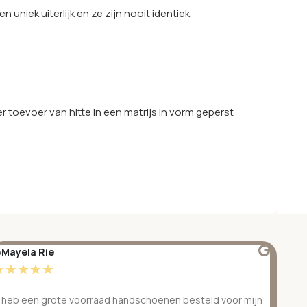
 uniek uiterlijk en ze zijn nooit identiek
toevoer van hitte in een matrijs in vorm geperst
Mayela Rie
@S
☆
☆
☆
☆
☆
☆
k heb een grote voorraad handschoenen besteld voor mijn
Ge