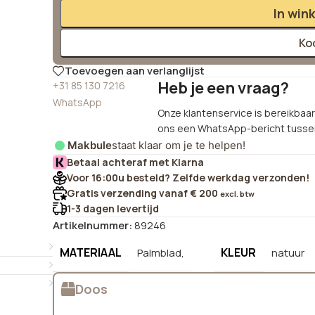
In win
Ko
Toevoegen aan verlanglijst
Heb je een vraag?
+31 85 130 7216
WhatsApp
Onze klantenservice is bereikbaar 
ons een WhatsApp-bericht tussen
Makbule
staat klaar om je te helpen!
Betaal achteraf met Klarna
Voor 16:00u besteld? Zelfde werkdag verzonden!
Gratis verzending vanaf € 200
excl. btw
1-3 dagen levertijd
Artikelnummer:
89246
MATERIAAL
KLEUR
Palmblad,
natuur
Doos