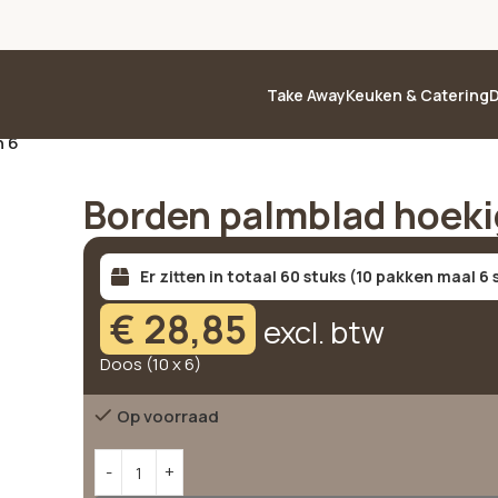
Take Away
Keuken & Catering
D
n 6
Borden palmblad hoekig
Er zitten in totaal 60 stuks (10 pakken maal 6 
€
28,85
excl. btw
Doos (10 x 6)
Op voorraad
Alternative: