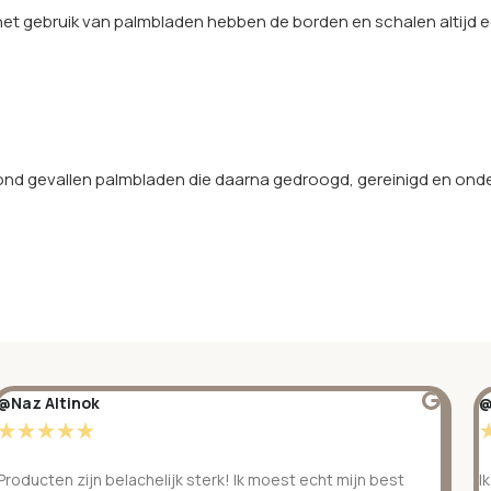
 het gebruik van palmbladen hebben de borden en schalen altijd een
d gevallen palmbladen die daarna gedroogd, gereinigd en onder 
@Naz Altinok
@
☆
☆
☆
☆
☆
Producten zijn belachelijk sterk! Ik moest echt mijn best
I