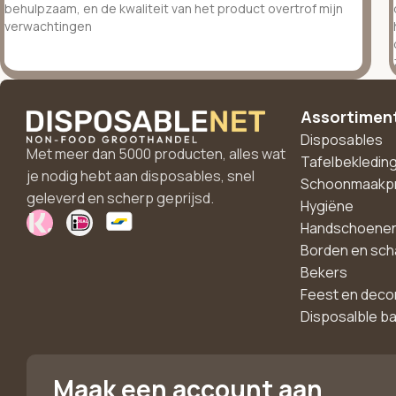
behulpzaam, en de kwaliteit van het product overtrof mijn
verwachtingen
Assortimen
Disposables
Met meer dan 5000 producten, alles wat
Tafelbekledin
je nodig hebt aan disposables, snel
Schoonmaakp
geleverd en scherp geprijsd.
Hygiëne
Handschoene
Borden en sch
Bekers
Feest en deco
Disposalble b
Maak een account aan