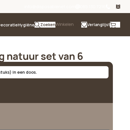
info@disposablenet.com
085 130 7216
Winkelen
Zoeken
Verlanglijst
ecoratie
Hygiëne
 natuur set van 6
stuks) in een doos.