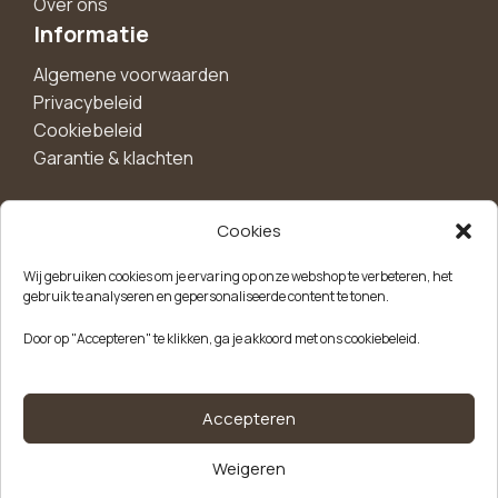
Over ons
Informatie
Algemene voorwaarden
Privacybeleid
Cookiebeleid
Garantie & klachten
Cookies
Maak een account aan voor 10%
Wij gebruiken cookies om je ervaring op onze webshop te verbeteren, het
korting!
gebruik te analyseren en gepersonaliseerde content te tonen.
Blijf als eerste op de hoogte van exclusieve
Door op "Accepteren" te klikken, ga je akkoord met ons cookiebeleid.
aanbiedingen, nieuwe producten en handige tips.
Meld je aan
Accepteren
Weigeren
Kvk-nummer: 85504947
Btw-nummer: NL863646165B01