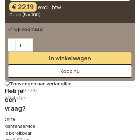
€
22,19
excl. btw
Doos (5 x 100)
Op voorraad
Alternative:
In winkelwagen
Koop nu
Toevoegen aan verlanglijst
Heb je
+31 85 130 7216
WhatsApp
een
vraag?
Onze
klantenservice
is bereikbaar
van 9:00 tot