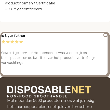
Product normen / Certificatie:
– FSC® gecertificeerd
@Siyar fakhari
☆
☆
☆
☆
☆
Geweldige service! Het personeel was vriendelijk en
behulpzaam, en de kwaliteit van het product overtrof mijn
verwachtingen
Met meer dan 5000 producten, alles wat je nodig
hebt aan disposables, snel geleverd en scherp