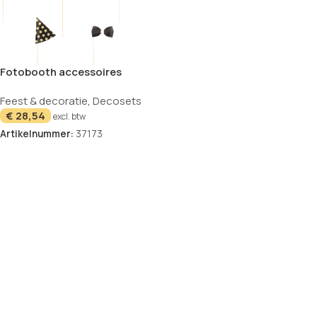
Fotobooth accessoires
assorti kleuren set van 8
Feest & decoratie
,
Decosets
€
28,54
excl. btw
Artikelnummer:
37173
In winkelwagen