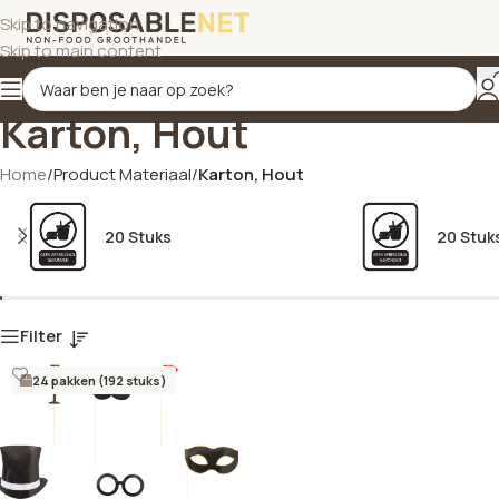
Skip to navigation
Skip to main content
Karton, Hout
Home
/
Product Materiaal
/
Karton, Hout
20 Stuks
20 Stuk
Filter
24 pakken (192 stuks)