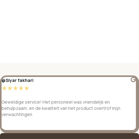
@Siyar fakhari
☆
☆
☆
☆
☆
Geweldige service! Het personeel was vriendelijk en
behulpzaam, en de kwaliteit van het product overtrof mijn
verwachtingen