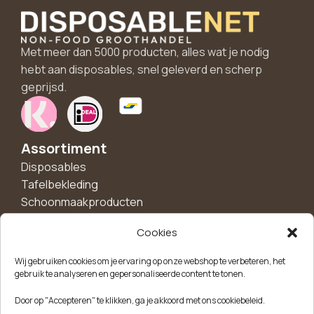
Met meer dan 5000 producten, alles wat je nodig
hebt aan disposables, snel geleverd en scherp
geprijsd.
Assortiment
Disposables
Tafelbekleding
Schoonmaakproducten
Hygiëne
Cookies
Handschoenen
Borden en schalen
Wij gebruiken cookies om je ervaring op onze webshop te verbeteren, het
Bekers
gebruik te analyseren en gepersonaliseerde content te tonen.
Feest en decoratie
Door op "Accepteren" te klikken, ga je akkoord met ons cookiebeleid.
Disposalble bakjes