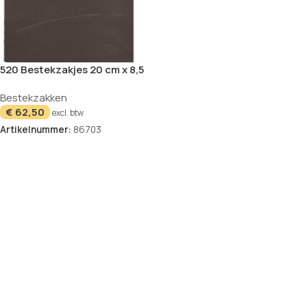
520 Bestekzakjes 20 cm x 8,5
cm zwart/donker rood
Bestekzakken
“Stripes” incl. gekleurde
€
62,50
servet
excl. btw
Artikelnummer:
86703
In winkelwagen