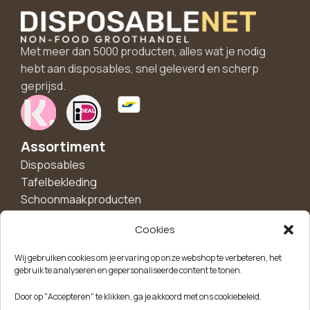
Met meer dan 5000 producten, alles wat je nodig
hebt aan disposables, snel geleverd en scherp
geprijsd.
Assortiment
Disposables
Tafelbekleding
Schoonmaakproducten
Hygiëne
Cookies
Handschoenen
Borden en schalen
Wij gebruiken cookies om je ervaring op onze webshop te verbeteren, het
Bekers
gebruik te analyseren en gepersonaliseerde content te tonen.
Feest en decoratie
Door op "Accepteren" te klikken, ga je akkoord met ons cookiebeleid.
Disposalble bakjes