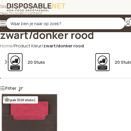
Skip to navigation
Skip to main content
zwart/donker rood
Home
/
Product Kleur
/
zwart/donker rood
20 Stuks
20 Stuk
Filter
1 pak (520 stuks)