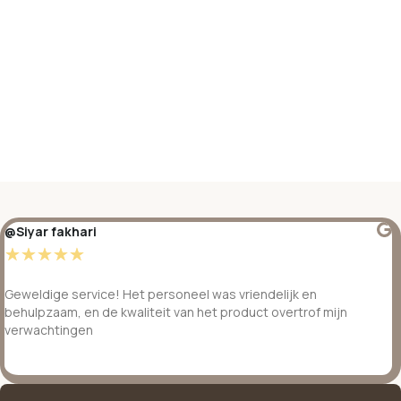
@Siyar fakhari
☆
☆
☆
☆
☆
Geweldige service! Het personeel was vriendelijk en
behulpzaam, en de kwaliteit van het product overtrof mijn
verwachtingen