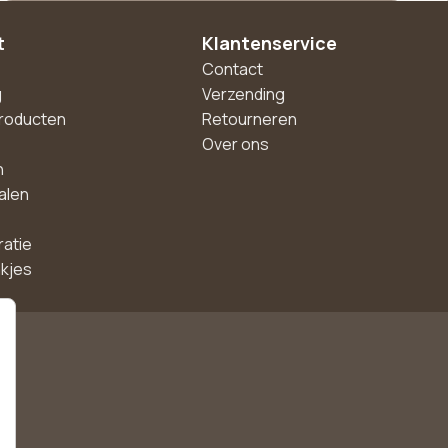
t
Klantenservice
Contact
g
Verzending
roducten
Retourneren
Over ons
n
alen
ratie
akjes