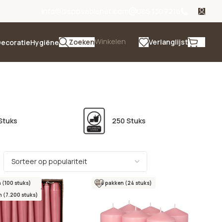
info@disposablenet.com
085 130 7216
Winkelen
Zoeken
Verlanglijst
ecoratie
Hygiëne
Stuks
250 Stuks
 (100 stuks)
4 pakken (24 stuks)
 (7.200 stuks)