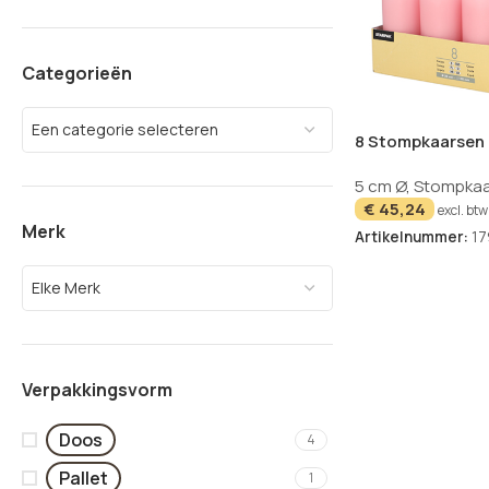
Categorieën
Een categorie selecteren
8 Stompkaarsen 
mm oudroze
5 cm Ø
,
Stompkaa
€
45,24
excl. btw
Merk
Artikelnummer:
17
Elke Merk
Verpakkingsvorm
Doos
4
Pallet
1