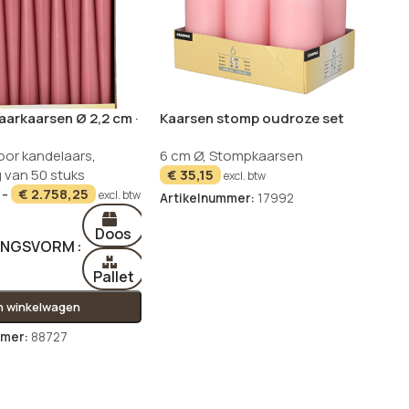
aarkaarsen Ø 2,2 cm ·
Kaarsen stomp oudroze set
droze
van 6
oor kandelaars
,
6 cm Ø
,
Stompkaarsen
 van 50 stuks
€
35,15
excl. btw
-
€
2.758,25
excl. btw
Artikelnummer:
17992
Doos
INGSVORM
Pallet
In winkelwagen
mmer:
88727