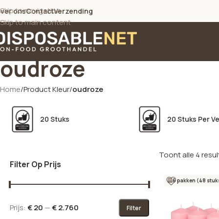
Skip to navigation
ver ons
Contact
Verzending
Skip to main content
oudroze
Home
/
Product Kleur
/
oudroze
20 Stuks
20 Stuks Per V
Toont alle 4 resu
Filter Op Prijs
6 pakken (48 stuk
Prijs:
€ 20
—
€ 2.760
Filter