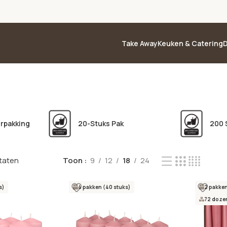
Take Away
Keuken & Catering
D
erpakking
20-Stuks Pak
200 
ltaten
Toon
9
12
18
24
s)
4 pakken (40 stuks)
2 pakken
72 dozen