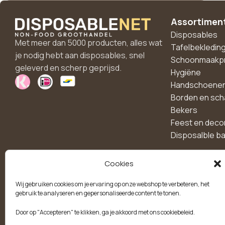
Assortimen
Disposables
Met meer dan 5000 producten, alles wat
Tafelbekledin
je nodig hebt aan disposables, snel
Schoonmaakp
geleverd en scherp geprijsd.
Hygiëne
Handschoene
Borden en sch
Bekers
Feest en deco
Disposalble b
Cookies
Maak een account aan
Wij gebruiken cookies om je ervaring op onze webshop te verbeteren, het
voor 10% korting!
gebruik te analyseren en gepersonaliseerde content te tonen.
Door op "Accepteren" te klikken, ga je akkoord met ons cookiebeleid.
Blijf als eerste op de hoogte van exclusieve