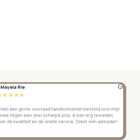
Mayela Rie
@S
☆
☆
☆
☆
☆
☆
k heb een grote voorraad handschoenen besteld voor mijn
Ge
liniek tegen een zeer scherpe prijs. Ik ben erg tevreden
be
ver de kwaliteit en de snelle service. Zeker een aanrader!
ve