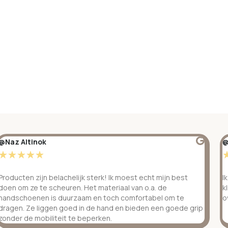
@Naz Altinok
@
☆
☆
☆
☆
☆
Producten zijn belachelijk sterk! Ik moest echt mijn best
I
doen om ze te scheuren. Het materiaal van o.a. de
k
handschoenen is duurzaam en toch comfortabel om te
o
dragen. Ze liggen goed in de hand en bieden een goede grip
zonder de mobiliteit te beperken.