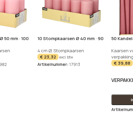
Ø 50 mm · 100
10 Stompkaarsen Ø 40 mm · 90
50 Kandel
mm oudroze
25 cm ou
rsen
4 cm Ø
,
Stompkaarsen
Kaarsen v
€
23,32
verpakking
excl. btw
€
39,88
982
Artikelnummer:
17913
VERPAKK
Artikelnu