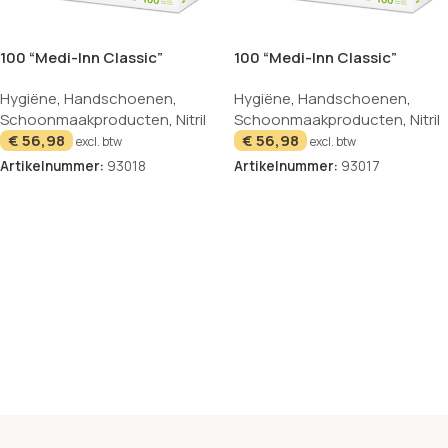
100 “Medi-Inn Classic”
100 “Medi-Inn Classic”
Handschoenen Nitril
Handschoenen Nitril
Hygiëne
,
Handschoenen
,
Hygiëne
,
Handschoenen
,
poedervrij “Black Plus” zwart
poedervrij “Black Plus” zwart
Schoonmaakproducten
,
Nitril
Schoonmaakproducten
,
Nitril
Maat: M
Maat: S
€
56,98
€
56,98
excl. btw
excl. btw
Artikelnummer:
93018
Artikelnummer:
93017
In winkelwagen
In winkelwagen