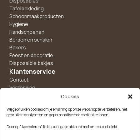
Disposables
Tafelbekleding
Schoonmaakproducten
Hygiëne
Handschoenen
Borden en schalen
Bekers
Feest en decoratie
Disposalble bakjes
Klantenservice
Contact
Verzending
Retourneren
Cookies
Over ons
Wij gebruiken cookies om je ervaring op onze webshop te verbeteren, het
Informatie
gebruik te analyseren en gepersonaliseerde content te tonen.
Algemene voorwaarden
Door op "Accepteren" te klikken, ga je akkoord met ons cookiebeleid.
Privacybeleid
Cookiebeleid