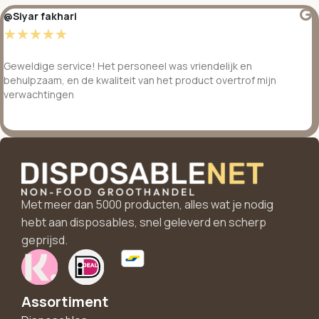
@Siyar fakhari
☆
☆
☆
☆
☆
Geweldige service! Het personeel was vriendelijk en
behulpzaam, en de kwaliteit van het product overtrof mijn
verwachtingen
Met meer dan 5000 producten, alles wat je nodig
hebt aan disposables, snel geleverd en scherp
geprijsd.
Assortiment