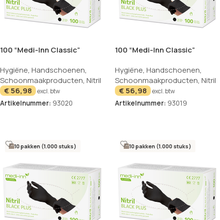
100 “Medi-Inn Classic”
100 “Medi-Inn Classic”
Handschoenen Nitril
Handschoenen Nitril
Hygiëne
,
Handschoenen
,
Hygiëne
,
Handschoenen
,
poedervrij “Black Plus” zwart
poedervrij “Black Plus” zwart
Schoonmaakproducten
,
Nitril
Schoonmaakproducten
,
Nitril
Maat: XL
Maat: L
€
56,98
€
56,98
excl. btw
excl. btw
Artikelnummer:
93020
Artikelnummer:
93019
In winkelwagen
In winkelwagen
10 pakken (1.000 stuks)
10 pakken (1.000 stuks)