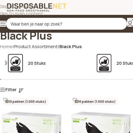
Skip to navigation
Skip to main content
Black Plus
Home
/
Product Assortiment
/
Black Plus
20 Stuks
20 Stuk
Filter
10 pakken (1.000 stuks)
10 pakken (1.000 stuks)