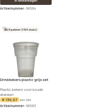
In winkelwagen
Artikelnummer:
96584
Opties selecteren
23 pakken (1.150 stuks)
Drinkbekers plastic grijs set
van 50 200ml
Plastic bekers voor koude
dranken
€
130,07
excl. btw
Artikelnummer:
96583