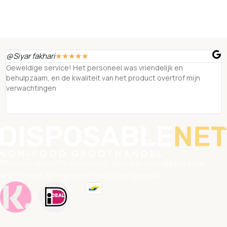
In winkelwagen
@Siyar fakhari
☆
☆
☆
☆
☆
Geweldige service! Het personeel was vriendelijk en
behulpzaam, en de kwaliteit van het product overtrof mijn
verwachtingen
Met meer dan 5000 producten, alles wat je nodig hebt aan
disposables, snel geleverd en scherp geprijsd.