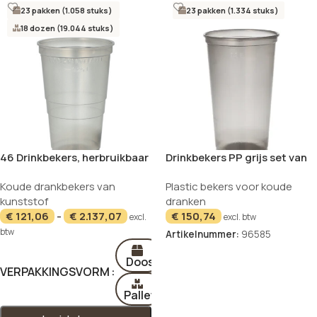
23 pakken (1.058 stuks)
23 pakken (1.334 stuks)
18 dozen (19.044 stuks)
46 Drinkbekers, herbruikbaar
Drinkbekers PP grijs set van
PP 0,25 l Ø 7,8 cm · 10,4 cm
58 300ml
Koude drankbekers van
Plastic bekers voor koude
grijs
kunststof
dranken
€
121,06
-
€
2.137,07
€
150,74
excl.
excl. btw
btw
Artikelnummer:
96585
In winkelwagen
Doos
VERPAKKINGSVORM
Pallet