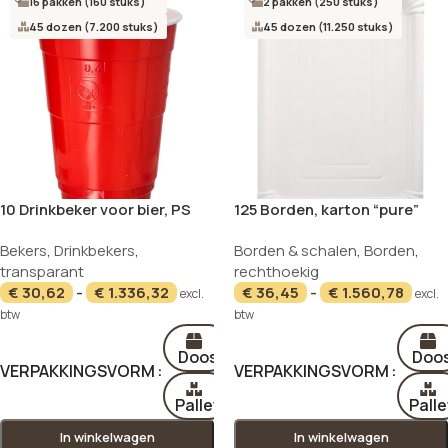
16 pakken (160 stuks)
2 pakken (250 stuks)
45 dozen (7.200 stuks)
45 dozen (11.250 stuks)
10 Drinkbeker voor bier, PS
125 Borden, karton “pure”
0,4 l Ø 9,5 cm · 12 cm rood/wit
hoekig 24 cm x 33 cm wit
Bekers
,
Drinkbekers
,
Borden & schalen
,
Borden
,
transparant
rechthoekig
€
30,62
-
€
1.336,32
€
36,45
-
€
1.560,78
excl.
excl.
btw
btw
Doos
Doo
VERPAKKINGSVORM
VERPAKKINGSVORM
Pallet
Palle
In winkelwagen
In winkelwagen