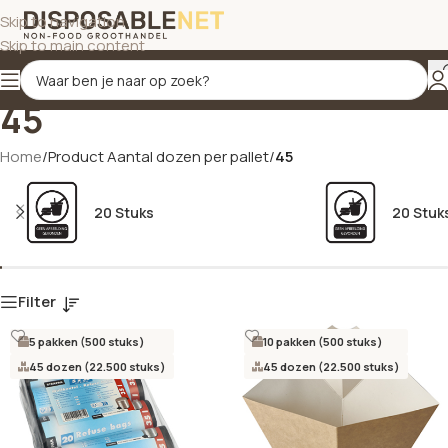
Skip to navigation
Skip to main content
45
Home
/
Product Aantal dozen per pallet
/
45
20 Stuks
20 Stuk
Filter
5 pakken (500 stuks)
10 pakken (500 stuks)
45 dozen (22.500 stuks)
45 dozen (22.500 stuks)