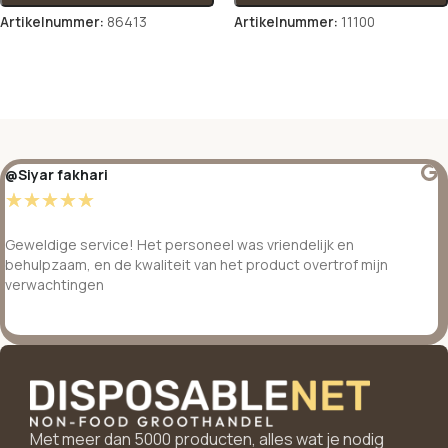
Artikelnummer:
86413
Artikelnummer:
11100
Opties selecteren
Opties selecteren
@Siyar fakhari
☆
☆
☆
☆
☆
Geweldige service! Het personeel was vriendelijk en
behulpzaam, en de kwaliteit van het product overtrof mijn
verwachtingen
Met meer dan 5000 producten, alles wat je nodig